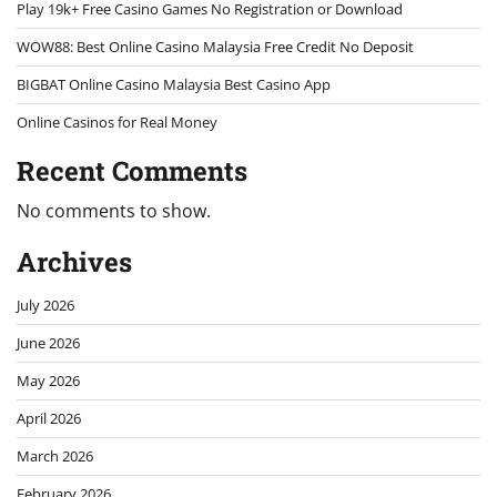
Play 19k+ Free Casino Games No Registration or Download
WOW88: Best Online Casino Malaysia Free Credit No Deposit
BIGBAT Online Casino Malaysia Best Casino App
Online Casinos for Real Money
Recent Comments
No comments to show.
Archives
July 2026
June 2026
May 2026
April 2026
March 2026
February 2026