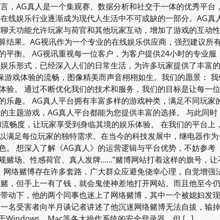
而言，AG真人是一个集观赛、数据分析和社交于一体的优秀平台
，在线娱乐行业逐渐成为现代人生活中不可或缺的一部分。AG真
时聊天功能允许玩家与荷官和其他玩家互动，增加了游戏的互动
算结果。AG视讯作为一个专业的在线娱乐供应商，强烈建议所
平衡。 AG视讯重视每一位客户，为客户提供24小时的专业服
种娱乐形式，已经深入人们的日常生活，为许多玩家提供了丰富
确保游戏体验的流畅，图像精美而声音栩栩如生。我们的愿景： 我
体验。 通过不断优化我们的技术和服务，我们的目标是让每一
的乐趣。 AG真人平台拥有丰富多样的游戏种类，满足不同玩家
的主题游戏，AG真人平台都能为您提供丰富的选择。 与此同时
和流畅度，让玩家享受到身临其境的娱乐体验。 在我们的平台上
以满足每位玩家的独特需求。在当今的科技发展中，继电器作为
色。 想深入了解《AG真人》的运营逻辑与平台优势，不妨参考
正规赌场、性感荷官、真人发牌……”赌博网站打着这样的旗号，让
醒，网络赌博存在许多套路，广大群众应避免侥幸心理，自觉增强
戒赌，但手上一有了钱，就会鬼使神差地打开网站。而且他至今
的带动下，他的两个同事也迷上了网络赌博，其中一个被媳妇发
，一名受害者向半月谈记者讲述了他沉迷网络赌博无法自拔，输
indows、Mac等各大操作系统的安全登录器。但 […]