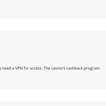
y need a VPN for access. The casino’s cashback program