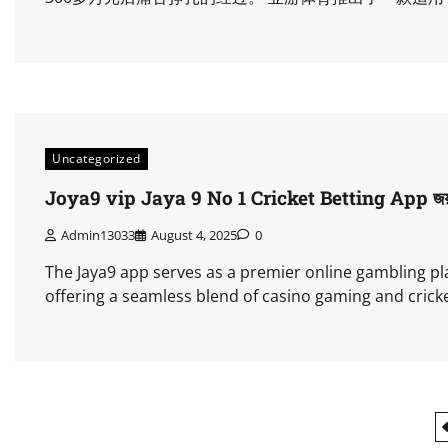
Uncategorized
Joya9 vip Jaya 9 No 1 Cricket Betting App জয
Admin13033
August 4, 2025
0
The Jaya9 app serves as a premier online gambling pla
offering a seamless blend of casino gaming and cricke
Posts