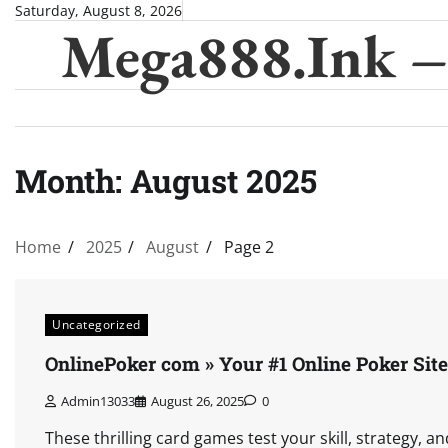
Skip
Saturday, August 8, 2026
Mega888.Ink – 
to
content
Month:
August 2025
Home
2025
August
Page 2
Uncategorized
OnlinePoker com » Your #1 Online Poker Site
Admin13033
August 26, 2025
0
These thrilling card games test your skill, strategy, a