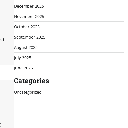
December 2025
November 2025
October 2025
September 2025
rd
August 2025
July 2025
June 2025
Categories
Uncategorized
多