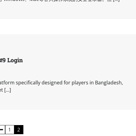
়া9 Login
tform specifically designed for players in Bangladesh,
t […]
1
2