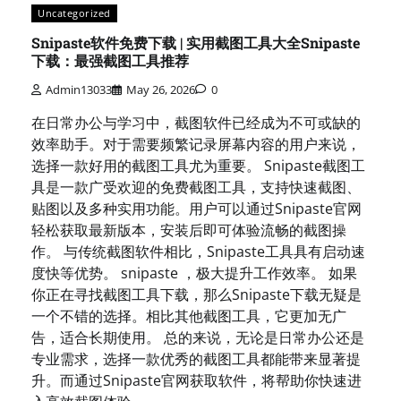
Uncategorized
Snipaste软件免费下载 | 实用截图工具大全Snipaste
下载：最强截图工具推荐
Admin13033
May 26, 2026
0
在日常办公与学习中，截图软件已经成为不可或缺的
效率助手。对于需要频繁记录屏幕内容的用户来说，
选择一款好用的截图工具尤为重要。 Snipaste截图工
具是一款广受欢迎的免费截图工具，支持快速截图、
贴图以及多种实用功能。用户可以通过Snipaste官网
轻松获取最新版本，安装后即可体验流畅的截图操
作。 与传统截图软件相比，Snipaste工具具有启动速
度快等优势。 snipaste ，极大提升工作效率。 如果
你正在寻找截图工具下载，那么Snipaste下载无疑是
一个不错的选择。相比其他截图工具，它更加无广
告，适合长期使用。 总的来说，无论是日常办公还是
专业需求，选择一款优秀的截图工具都能带来显著提
升。而通过Snipaste官网获取软件，将帮助你快速进