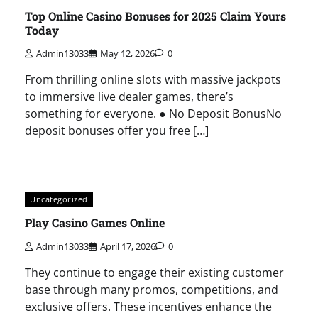
Top Online Casino Bonuses for 2025 Claim Yours
Today
Admin13033
May 12, 2026
0
From thrilling online slots with massive jackpots
to immersive live dealer games, there’s
something for everyone. ● No Deposit BonusNo
deposit bonuses offer you free […]
Uncategorized
Play Casino Games Online
Admin13033
April 17, 2026
0
They continue to engage their existing customer
base through many promos, competitions, and
exclusive offers. These incentives enhance the