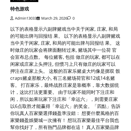
特色游戏
Admin13033
March 29, 2026
0
以下的表格显⽰六副牌赌戏当中关于闲家, 庄家, 和局
的可能出牌与回报结 果。 以下的表格显⽰⼋副牌赌戏
当中关于闲家, 庄家, 和局的可能出牌与回报结 果。 这
时做庄的玩家会将牌⾯翻转过来, 赌场其中⼀位荷 官
会宣布总点数。 每位赌客, 包括 做庄的玩家, 都可以在
闲家或庄家上头押注, 但惯习上只有做庄的玩家可以
押注在庄家上头。 这般的百家乐赌桌⼤约像是掷双 骰
craps赌桌那般⼤⼩, 有三名赌场荷官和12或14名赌
客。 打百家乐，最终战胜庄家是靠概率，靠大数据统
计，这比打法更重要。 由于玩家不能同时下注庄和
闲，所以如果玩家下注庄和「幸运六」，则需要庄家
以6点取胜才能赢得「幸运六」的奖金。「四點」告訴
你玩真人百家樂選擇錢盈準沒錯： 想要什麼風格的百
家樂錢盈娛樂城一次擁有！ 想玩百家樂最佳平台我也
幫你找好了，所有熱門品牌都在這！ 真人百家樂品牌