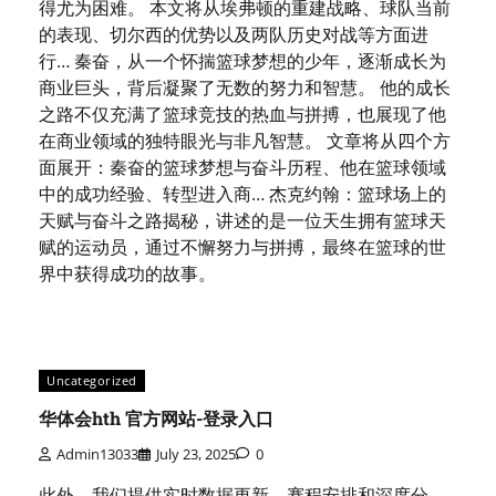
得尤为困难。 本文将从埃弗顿的重建战略、球队当前
的表现、切尔西的优势以及两队历史对战等方面进
行… 秦奋，从一个怀揣篮球梦想的少年，逐渐成长为
商业巨头，背后凝聚了无数的努力和智慧。 他的成长
之路不仅充满了篮球竞技的热血与拼搏，也展现了他
在商业领域的独特眼光与非凡智慧。 文章将从四个方
面展开：秦奋的篮球梦想与奋斗历程、他在篮球领域
中的成功经验、转型进入商… 杰克约翰：篮球场上的
天赋与奋斗之路揭秘，讲述的是一位天生拥有篮球天
赋的运动员，通过不懈努力与拼搏，最终在篮球的世
界中获得成功的故事。
Uncategorized
华体会hth 官方网站-登录入口
Admin13033
July 23, 2025
0
此外，我们提供实时数据更新、赛程安排和深度分