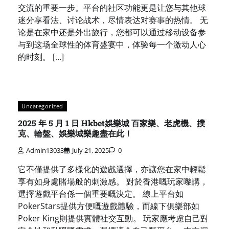
交流的重要一步。平台的社区功能更是让您与其他球
迷分享看法、讨论战术，尽情表达对赛事的热情。 无
论是在家中还是外出旅行，您都可以通过移动设备参
与到这场全球性的体育盛宴中，体验每一个激动人心
的时刻。 […]
Uncategorized
2025 年 5 月 1 日 Hkbet娛樂城 百家樂、老虎機、撲
克、輪盤、娛樂城樂趣盡在此！
Admin13033
July 21, 2025
0
它不僅提供了多樣化的遊戲選擇，亦讓您在家中輕鬆
享有如身處賭場般的刺激感。 對於香港嘅玩家嚟講，
選擇遊戲平台係一個重要嘅決定。 線上平台如
PokerStars提供方便嘅遊戲體驗，而線下俱樂部如
Poker King則提供實體社交互動。 玩家應考慮自己對