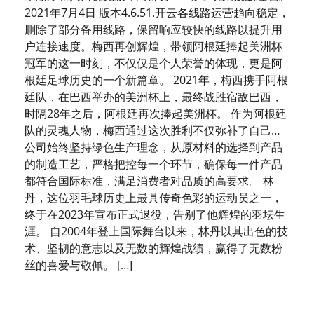
2021年7月4日 版本4.6.51.开云各线路运营趋向稳定，
删除了部分备用线路，保留响应较快的线路以提升用
户连接速度。梅西再创辉煌，带领阿根廷捧起美洲杯
冠军的这一时刻，不仅仅是个人荣誉的体现，更是阿
根廷足球历史的一个新篇章。 2021年，梅西携手阿根
廷队，在巴西举办的美洲杯上，最终战胜宿敌巴西，
时隔28年之后，阿根廷再次捧起美洲杯。 作为阿根廷
队的灵魂人物，梅西通过这次胜利不仅弥补了自己…
公司始终坚持绿色生产理念，从原材料的选择到产品
的制造工艺，严格把控每一个环节，确保每一件产品
都符合国际标准，满足消费者对品质的高要求。 林
丹，这位羽毛球历史上最具传奇色彩的运动员之一，
终于在2023年宣布正式退役，告别了他辉煌的羽坛生
涯。 自2004年登上国际舞台以来，林丹以其出色的技
术、坚韧的意志以及无数的辉煌战绩，赢得了无数粉
丝的喜爱与敬佩。 […]