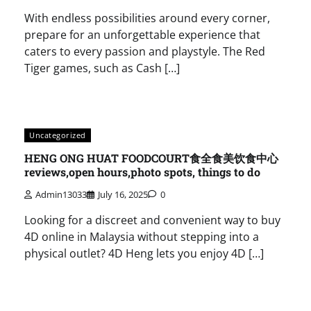
With endless possibilities around every corner,
prepare for an unforgettable experience that
caters to every passion and playstyle. The Red
Tiger games, such as Cash […]
Uncategorized
HENG ONG HUAT FOODCOURT食全食美饮食中心
reviews,open hours,photo spots, things to do
Admin13033
July 16, 2025
0
Looking for a discreet and convenient way to buy
4D online in Malaysia without stepping into a
physical outlet? 4D Heng lets you enjoy 4D […]