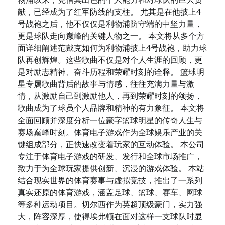
献，已经成为了红军防线的支柱。 尤其是在他披上4
号战袍之后，他不仅仅是利物浦防守端的中坚力量，
更是球队走向巅峰的关键人物之一。 本文将从多个方
面详细阐述范戴克如何为利物浦披上4号战袍，助力球
队再创辉煌。这些歌曲不仅是对个人生涯的回顾，更
是对励志精神、奋斗历程和荣耀时刻的诠释。 篮球明
星专属歌曲背后的故事与情感，往往充满力量与激
情，从激励自己到激励他人，再到荣耀时刻的颂扬，
歌曲成为了球员个人品牌和精神的有力象征。 本文将
全面回顾并深度分析一位豪字篮球明星的传奇人生与
赛场巅峰时刻。体育电子游戏作为全球娱乐产业的关
键组成部分，正快速改变着玩家的互动体验。 本公司
专注于体育电子游戏的研发、发行和全球市场推广，
致力于为全球玩家提供创新、沉浸的游戏体验。 本站
结合现实世界的体育赛事与虚拟竞技，推出了一系列
真实还原的体育游戏，涵盖足球、篮球、赛车、网球
等多种运动项目。切尔西作为英超顶级豪门，实力强
大，阵容深厚，使得埃弗顿在面对这样一支球队时显