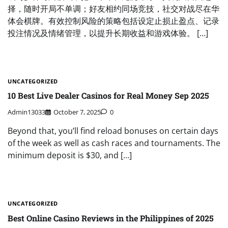
择，随时开局不单调；好友相约同场竞技，社交对战尽在华
体会棋牌。有效控制风险的策略包括设定止损止盈点、记录
投注情况及情绪管理，以提升长期收益和游戏体验。 […]
UNCATEGORIZED
10 Best Live Dealer Casinos for Real Money Sep 2025
Admin13033
October 7, 2025
0
Beyond that, you’ll find reload bonuses on certain days
of the week as well as cash races and tournaments. The
minimum deposit is $30, and […]
UNCATEGORIZED
Best Online Casino Reviews in the Philippines of 2025