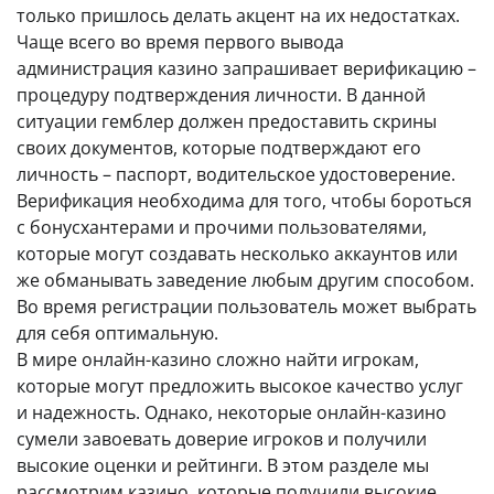
только пришлось делать акцент на их недостатках.
Чаще всего во время первого вывода
администрация казино запрашивает верификацию –
процедуру подтверждения личности. В данной
ситуации гемблер должен предоставить скрины
своих документов, которые подтверждают его
личность – паспорт, водительское удостоверение.
Верификация необходима для того, чтобы бороться
с бонусхантерами и прочими пользователями,
которые могут создавать несколько аккаунтов или
же обманывать заведение любым другим способом.
Во время регистрации пользователь может выбрать
для себя оптимальную.
В мире онлайн-казино сложно найти игрокам,
которые могут предложить высокое качество услуг
и надежность. Однако, некоторые онлайн-казино
сумели завоевать доверие игроков и получили
высокие оценки и рейтинги. В этом разделе мы
рассмотрим казино, которые получили высокие