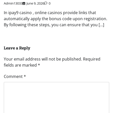
Admin13033
June 9, 2026
0
In ipay9 casino , online casinos provide links that
automatically apply the bonus code upon registration.
By following these steps, you can ensure that you […]
Leave a Reply
Your email address will not be published.
Required
fields are marked
*
Comment
*