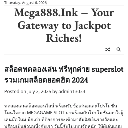
Skip
Thursday, August 6, 2026
Mega888.Ink – Your
to
content
Gateway to Jackpot
Riches!
สล็อตทดลองเล่น ฟรีทุกค่าย superslot
รวมเกมสล็อตยอดฮิต 2024
Posted on
July 2, 2025
by
admin13033
ทดลองเล่นสล็อตออนไลน์ พร้อมรับข้อเสนอและโปรโมชั่น
โดนใจจาก MEGAGAME SLOT มาพร้อมกับโปรโมชั่นเอาใจผู้
เล่นมือใหม่ มือเก๋า ที่ต้องการจะเข้ามาสัมผัสเงินรางวัลและ
พร้อมเป็นส่วนหนึ่งกับเรา วันนี้รับไปแบบจัดหนัก ให้ผู้เล่นแบบ