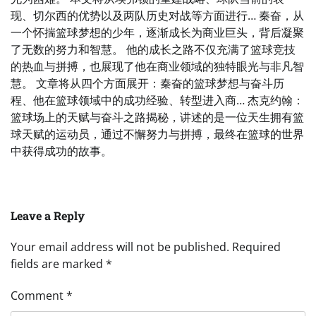
现、切尔西的优势以及两队历史对战等方面进行… 秦奋，从
一个怀揣篮球梦想的少年，逐渐成长为商业巨头，背后凝聚
了无数的努力和智慧。 他的成长之路不仅充满了篮球竞技
的热血与拼搏，也展现了他在商业领域的独特眼光与非凡智
慧。 文章将从四个方面展开：秦奋的篮球梦想与奋斗历
程、他在篮球领域中的成功经验、转型进入商… 杰克约翰：
篮球场上的天赋与奋斗之路揭秘，讲述的是一位天生拥有篮
球天赋的运动员，通过不懈努力与拼搏，最终在篮球的世界
中获得成功的故事。
Leave a Reply
Your email address will not be published.
Required
fields are marked
*
Comment
*