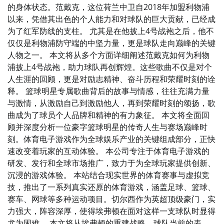
的身体状态。范戴克，这位荷兰中卫自2018年加盟利物浦
以来，凭借其出色的个人能力和对球队的巨大贡献，已经成
为了红军防线的支柱。 尤其是在他披上4号战袍之后，他不
仅仅是利物浦防守端的中坚力量，更是球队走向巅峰的关键
人物之一。 本文将从多个方面详细阐述范戴克如何为利物
浦披上4号战袍，助力球队再创辉煌。这些歌曲不仅是对个
人生涯的回顾，更是对励志精神、奋斗历程和荣耀时刻的诠
释。 篮球明星专属歌曲背后的故事与情感，往往充满力量
与激情，从激励自己到激励他人，再到荣耀时刻的颂扬，歌
曲成为了球员个人品牌和精神的有力象征。 本文将全面回
顾并深度分析一位豪字篮球明星的传奇人生与赛场巅峰时
刻。体育电子游戏作为全球娱乐产业的关键组成部分，正快
速改变着玩家的互动体验。 本公司专注于体育电子游戏的
研发、发行和全球市场推广，致力于为全球玩家提供创新、
沉浸的游戏体验。 本站结合现实世界的体育赛事与虚拟竞
技，推出了一系列真实还原的体育游戏，涵盖足球、篮球、
赛车、网球等多种运动项目。切尔西作为英超顶级豪门，实
力强大，阵容深厚，使得埃弗顿在面对这样一支球队时显得
尤为困难。 本文将从埃弗顿的重建战略、球队当前的表