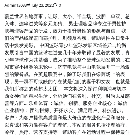
Admin13033
July 23, 2025
0
覆盖世界各地赛事，让球、大小、半全场、波胆、单双、总
入球、连串过关等多元竞猜。 男士理容品牌专注于男性护
肤与理容产品的研发，致力于提升男性的形象与自信。 我
们的产品线涵盖面部护理、剃须及香氛，帮助男性在日常生
活中焕发光彩。 中国篮球青少年篮球发展区域差异与均衡
发展引言中国的篮球在过去几十年来取得了显著的发展，青
少年篮球作为其基础，成为了推动整个篮球运动发展的… 在
城市赛小组赛的末轮中，济宁电竞与中山电竞展开了一场激
烈的荣誉战。在英超联赛中，除了球员们在绿茵场上的表
现，另一群不可或缺的存在就是他们的妻子和女友，也就是
我们所称之的英超太太团。 本文将深入探讨利物浦与切尔
西女神们的精彩生活，分析她们在名利、社交、时尚以及慈
善等方面… 乐鱼体育 ：诚信、创新、服务企业核心： 诚信
企业精神： 团结拼搏、开拓求实、满足用户、科技进步。
客户：为客户提供高质量和最大价值的专业化产品和服务，
以真诚和实力赢得客户的理解… 本站的服务包括物理治疗、
冷疗、热疗、营养支持等，帮助客户在运动过程中保持最佳