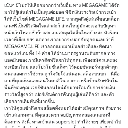
เน้นๆ มีโปรให้เลือกมากกว่าเว็บอื่น ทาง MEGAGAME ได้จัด
มาให้ผู้เล่นนำไปเป็นทุนต่อยอด พิชิตเงินรางวัลเข้ากระเป๋า
ได้ที่เว็บไซต์ MEGAGAME.LIFE. หากพูดถึงผู้เล่นที่ชอบสล็อต
เล่นฟรีเป็นชีวิตจิตใจแล้วล่ะก็ ส่วนใหญ่มักจะเจอกับปัญหา
หน้าเว็บโหลดช้าบ้างล่ะ เกมสะดุดไม่ลื่นไหลบ้างล่ะ หัวร้อน
เวลาที่เสียบ่อยๆ แต่ทางเราอยากจะบอกกับทุกคนเลยว่าที่
MEGAGAME.LIFE เราออกแบบมาเป็นอย่างดีและพัฒนา
ซอฟแวร์เกมท้ัง 14 ค่าย ให้ผ่านมาตรฐานระดับสากล ทาง
แอดมินของเรามีเครดิตฟรีแจกให้ทุกคน เพียงสมัครและลง
ทะเบียนใหม่ และโปรโมชั่นเด็ดๆ ไว้คอยซัพพอร์ทลูกค้าทุก
คนตลอดการใช้งาน ถูกใจวัยโจ๋แน่นอน. สล็อตบนบก – นี่คือ
เกมที่คุณเห็นและเล่นในคาสิโน อาเขต หรือร้านรับพนันใน
พื้นที่ของคุณ เวอร์ชันออนไลน์มักมาพร้อมกับการจ่ายเงิน
รางวัลที่สูงกว่า เปอร์เซ็นต์การคืนทุนผู้เล่นที่ดีกว่า และตัว
เลือกการเดิมพันที่มากขึ้น.
เราให้คุณเข้าถึงเกมสล็อตทั้งหมดได้อย่างมีคุณภาพ ด้วยทาง
เข้าเล่นเกมตามที่คุณสะดวก จบปัญหาทดลองเล่นเกมที่
ต้องการ ดังนี้. ทางเข้าเล่น superslot ทำได้ง่ายๆ เพียงเข้าไป