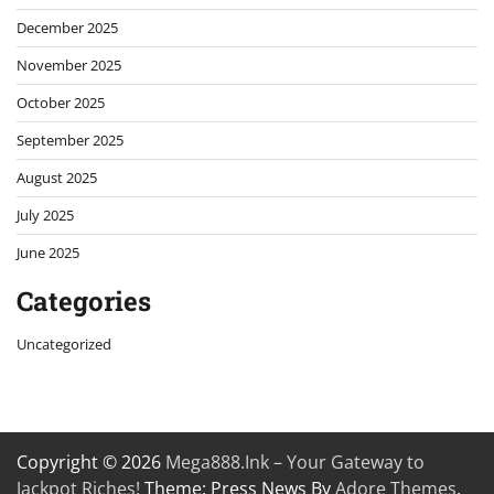
December 2025
November 2025
October 2025
September 2025
August 2025
July 2025
June 2025
Categories
Uncategorized
Copyright © 2026
Mega888.Ink – Your Gateway to
Jackpot Riches!
Theme: Press News By
Adore Themes
.