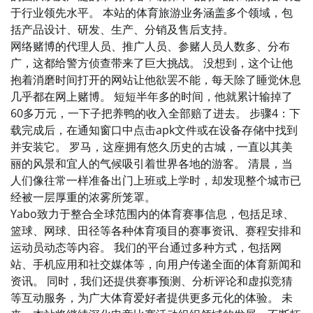
于行业领先水平。 本站的体育旅游业务涵盖多个领域，包
括产品设计、研发、生产、分销及售后支持。
网络赌博的代理人员、推广人员、参赌人员人数多、分布
广，这都给警方侦查带来了巨大挑战。 没想到，这个让他
抱着消磨时间打开的网站让他欲罢不能，每天除了睡觉休息
几乎都在网上赌博。 短短半年多的时间，他就累计输掉了
60多万元，一下子把养鸭的收入全部赔了进去。 步骤4：下
载完成后，在通知窗口中点击apk文件或在设备存储中找到
并安装它。 罗马，这座拥有悠久历史的古城，一直以其美
丽的风景和宜人的气候吸引着世界各地的游客。 清晨，当
人们像往常一样准备出门上班或上学时，却发现整个城市已
经被一层厚重的浓雾所笼罩。
Yabo致力于整合全球范围内的体育赛事信息，包括足球、
篮球、网球、田径等各种体育项目的赛事资讯、赛程安排和
运动员动态等内容。 我们的平台通过多种方式，包括网
站、手机应用和社交媒体等，向用户传递全面的体育新闻和
资讯。 同时，我们还提供赛事预测、分析评论和虚拟竞猜
等互动服务，为广大体育爱好者提供更多元化的体验。 未