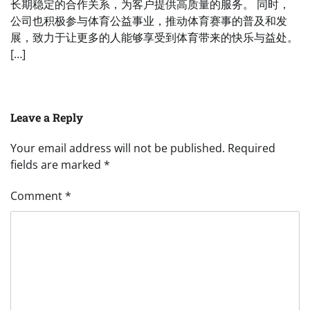
长期稳定的合作关系，为客户提供高质量的服务。 同时，
公司也积极参与体育公益事业，推动体育赛事的普及和发
展，致力于让更多的人能够享受到体育带来的快乐与益处。
[…]
Leave a Reply
Your email address will not be published.
Required
fields are marked
*
Comment
*