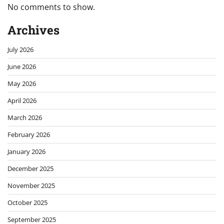
No comments to show.
Archives
July 2026
June 2026
May 2026
April 2026
March 2026
February 2026
January 2026
December 2025
November 2025
October 2025
September 2025