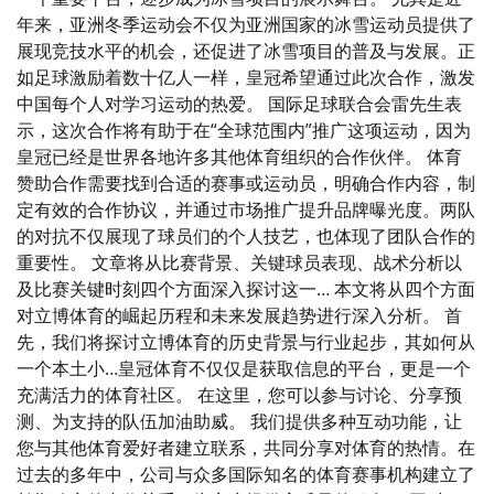
年来，亚洲冬季运动会不仅为亚洲国家的冰雪运动员提供了
展现竞技水平的机会，还促进了冰雪项目的普及与发展。正
如足球激励着数十亿人一样，皇冠希望通过此次合作，激发
中国每个人对学习运动的热爱。 国际足球联合会雷先生表
示，这次合作将有助于在“全球范围内”推广这项运动，因为
皇冠已经是世界各地许多其他体育组织的合作伙伴。 体育
赞助合作需要找到合适的赛事或运动员，明确合作内容，制
定有效的合作协议，并通过市场推广提升品牌曝光度。两队
的对抗不仅展现了球员们的个人技艺，也体现了团队合作的
重要性。 文章将从比赛背景、关键球员表现、战术分析以
及比赛关键时刻四个方面深入探讨这一… 本文将从四个方面
对立博体育的崛起历程和未来发展趋势进行深入分析。 首
先，我们将探讨立博体育的历史背景与行业起步，其如何从
一个本土小…皇冠体育不仅仅是获取信息的平台，更是一个
充满活力的体育社区。 在这里，您可以参与讨论、分享预
测、为支持的队伍加油助威。 我们提供多种互动功能，让
您与其他体育爱好者建立联系，共同分享对体育的热情。在
过去的多年中，公司与众多国际知名的体育赛事机构建立了