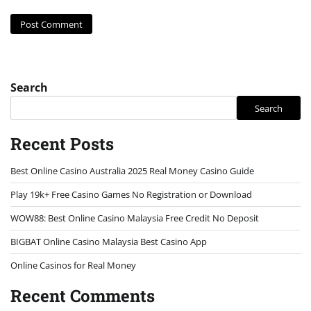
Search
Search
Recent Posts
Best Online Casino Australia 2025 Real Money Casino Guide
Play 19k+ Free Casino Games No Registration or Download
WOW88: Best Online Casino Malaysia Free Credit No Deposit
BIGBAT Online Casino Malaysia Best Casino App
Online Casinos for Real Money
Recent Comments