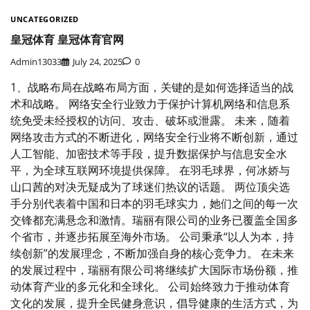
UNCATEGORIZED
皇冠体育 皇冠体育官网
Admin13033
July 24, 2025
0
1、战略布局在战略布局方面，关键的是如何选择适当的战
术和战略。 网络安全行业致力于保护计算机网络和信息系
统免受未经授权的访问、攻击、破坏或泄露。 未来，随着
网络攻击方式的不断进化，网络安全行业将不断创新，通过
人工智能、加密技术等手段，提升数据保护与信息安全水
平，为全球互联网环境提供保障。 在羽毛球界，何冰娇与
山口茜的对决无疑成为了球迷们热议的话题。 两位顶尖选
手分别代表着中国和日本的羽毛球实力，她们之间的每一次
交锋都充满悬念和激情。瑞丽有限公司的业务已覆盖全国多
个省市，并逐步拓展至海外市场。 公司秉承“以人为本，持
续创新”的发展理念，不断加强自身的核心竞争力。 在未来
的发展过程中，瑞丽有限公司将继续扩大国际市场份额，推
动体育产业的多元化和全球化。 公司始终致力于推动体育
文化的发展，提升全民健身意识，倡导健康的生活方式，为