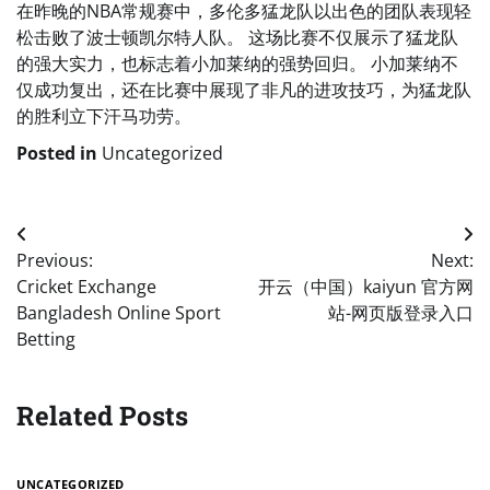
在昨晚的NBA常规赛中，多伦多猛龙队以出色的团队表现轻
松击败了波士顿凯尔特人队。 这场比赛不仅展示了猛龙队
的强大实力，也标志着小加莱纳的强势回归。 小加莱纳不
仅成功复出，还在比赛中展现了非凡的进攻技巧，为猛龙队
的胜利立下汗马功劳。
Posted in
Uncategorized
Post
Previous:
Next:
navigation
Cricket Exchange
开云（中国）kaiyun 官方网
Bangladesh Online Sport
站-网页版登录入口
Betting
Related Posts
UNCATEGORIZED