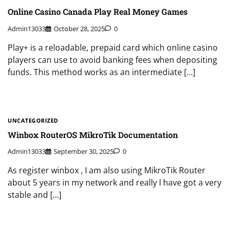
Online Casino Canada Play Real Money Games
Admin13033
October 28, 2025
0
Play+ is a reloadable, prepaid card which online casino
players can use to avoid banking fees when depositing
funds. This method works as an intermediate […]
UNCATEGORIZED
Winbox RouterOS MikroTik Documentation
Admin13033
September 30, 2025
0
As register winbox , I am also using MikroTik Router
about 5 years in my network and really I have got a very
stable and […]