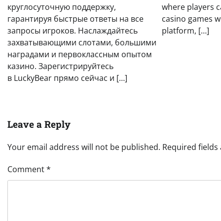
круглосуточную поддержку,
where players c
гарантируя быстрые ответы на все
casino games wi
запросы игроков. Наслаждайтесь
platform, […]
захватывающими слотами, большими
наградами и первоклассным опытом
казино. Зарегистрируйтесь
в LuckyBear прямо сейчас и […]
Leave a Reply
Your email address will not be published.
Required field
Comment
*