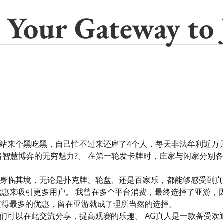
Your Gateway to 
站来个黑吃黑，自己忙不过来还雇了4个人，每天非法牟利近万元
略智慧博弈的无穷魅力?。 在第一轮发卡牌时，庄家与闲家分别
身临其境，无论是扑克牌、轮盘、还是百家乐，都能够感受到真
优惠来吸引更多用户。 我曾在多个平台消费，最终选择了亚游，
获得最多的优惠，留在亚游就成了理所当然的选择。
们可以在此交流分享，提高观赛的乐趣。 AG真人是一款备受欢