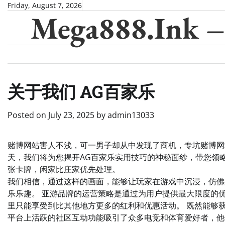
Skip
Friday, August 7, 2026
Mega888.Ink – 
to
content
关于我们 AG百家乐
Posted on
July 23, 2025
by
admin13033
赌博网站害人不浅，可一男子却从中发现了商机，专坑赌博网
天，我们将为您揭开AG百家乐实用技巧的神秘面纱，带您领
张卡牌，闲家比庄家优先处理。
我们相信，通过这样的画面，能够让玩家在游戏中沉浸，仿佛
乐乐趣。 亚游品牌的运营策略是通过为用户提供最大限度的
里只能享受到比其他地方更多的红利和优惠活动。 既然能够
平台上活跃的社区互动功能吸引了众多电竞和体育爱好者，他