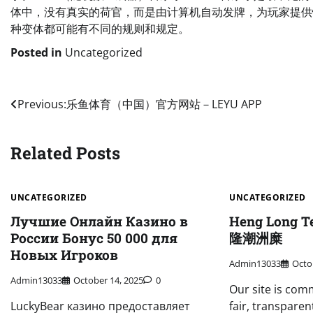
体中，没有真实的荷官，而是由计算机自动发牌，为玩家提供
种变体都可能有不同的规则和规定。
Posted in
Uncategorized
Post
Previous:
乐鱼体育（中国）官方网站－LEYU APP
navigation
Related Posts
UNCATEGORIZED
UNCATEGORIZED
Лучшие Онлайн Казино в
Heng Long T
России Бонус 50 000 для
隆潮洲糜
Новых Игроков
Admin13033
Octo
Admin13033
October 14, 2025
0
Our site is com
LuckyBear казино предоставляет
fair, transparen