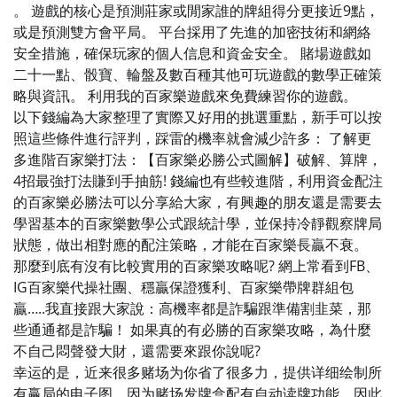
。 遊戲的核心是預測莊家或閒家誰的牌組得分更接近9點，
或是預測雙方會平局。 平台採用了先進的加密技術和網絡
安全措施，確保玩家的個人信息和資金安全。 賭場遊戲如
二十一點、骰寶、輪盤及數百種其他可玩遊戲的數學正確策
略與資訊。 利⽤我的百家樂遊戲來免費練習你的遊戲。
以下錢編為大家整理了實際又好用的挑選重點，新手可以按
照這些條件進行評判，踩雷的機率就會減少許多： 了解更
多進階百家樂打法：【百家樂必勝公式圖解】破解、算牌，
4招最強打法賺到手抽筋! 錢編也有些較進階，利用資金配注
的百家樂必勝法可以分享給大家，有興趣的朋友還是需要去
學習基本的百家樂數學公式跟統計學，並保持冷靜觀察牌局
狀態，做出相對應的配注策略，才能在百家樂長贏不衰。
那麼到底有沒有比較實用的百家樂攻略呢? 網上常看到FB、
IG百家樂代操社團、穩贏保證獲利、百家樂帶牌群組包
贏…..我直接跟大家說：高機率都是詐騙跟準備割韭菜，那
些通通都是詐騙！ 如果真的有必勝的百家樂攻略，為什麼
不自己悶聲發大財，還需要來跟你說呢?
幸运的是，近来很多赌场为你省了很多力，提供详细绘制所
有赢局的电子图，因为赌场发牌盒配有自动读牌功能，因此