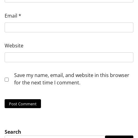
Email
*
Website
Save my name, email, and website in this browser
for the next time I comment.
Search