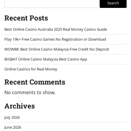
Search
Recent Posts
Best Online Casino Australia 2025 Real Money Casino Guide
Play 19k+ Free Casino Games No Registration or Download
WOW88: Best Online Casino Malaysia Free Credit No Deposit
BIGBAT Online Casino Malaysia Best Casino App
Online Casinos for Real Money
Recent Comments
No comments to show.
Archives
July 2026
June 2026