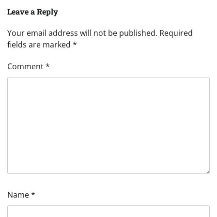
Leave a Reply
Your email address will not be published.
Required
fields are marked
*
Comment
*
Name
*