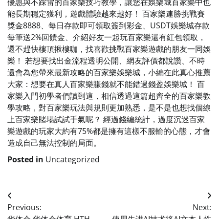
優惠與不踩雷的百家樂技巧教學，讓您在娛樂城百家樂中也
能長期穩定獲利，遊戲體驗越來越好！ 百家樂連勝挑戰賽
獎金8888、每日存款即可領取簽到彩金、USDT娛樂城存款
每筆送2%回饋金、介紹好友一起玩百家樂還有紅包領取，
還不趕快樓頂揪樓咖，找喜歡挑戰百家樂遊戲的朋友一同娛
樂！ 若想要找出金流程透明公開、網友評價都說讚、不時
還會為您帶來最新攻略的百家樂娛樂城，小編在此真心推薦
大家：想要在真人百家樂賺錢就不能錯過錢盈娛樂城！ 百
家樂入門初學者們讀到這，相信透過這篇超齊全的百家樂教
學攻略，對百家樂玩法與規則更加熟悉，是不是也想找個線
上百家樂賭場試試手氣呢？ 經過錢編統計，過度沉迷百家
樂遊戲的玩家大約有75%都是擁有這樣不服輸的心態，才會
造成自己無法控制的局面。
Posted in
Uncategorized
Post
Previous:
Next:
navigation