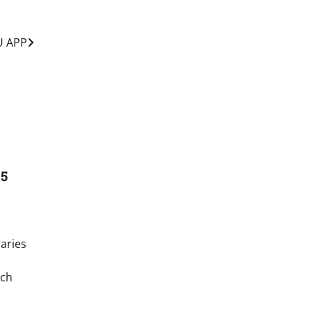
APP
25
raries
ach