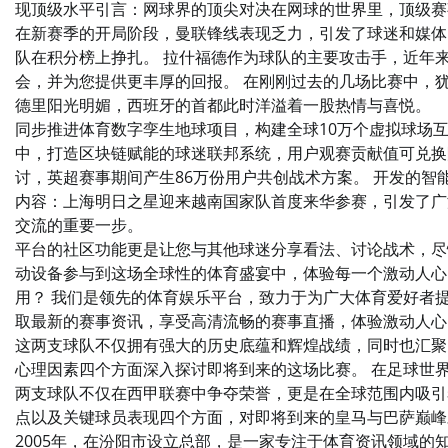
现顶级水平引言：网球界的顶尖对决在网球的世界里，顶级赛
在新赛季的开局阶段，曼联锋线表现乏力，引发了球迷和媒体的
队在积分榜上挣扎。 拉什福德作为球队的主要攻击手，近年
会，并为您提供更丰厚的回报。 在刚刚过去的几场比赛中，
德里阳光明媚，西班牙的首都此时洋溢着一股热情与喜悦。
同步推进体育数字孪生地球项目，构建全球10万个虚拟球场
中，打造区块链赋能的球迷联邦系统，用户观赛贡献值可兑换
讨，英超赛事期间产生86万份用户共创战术方案。 开发的智
内容：上海明日之星迎来越南国家队首度来华参赛，引发了广
交流的重要一步。
平台的社区功能更是让您与其他球迷分享看法、讨论战术，尽
动设备参与到这场全球性的体育盛宴中，体验每一个激动人心
用？ 我们是领先的体育娱乐平台，致力于为广大体育爱好者提
取最新的赛事资讯，享受高清流畅的赛事直播，体验激动人心
这两支球队不仅拥有强大的历史底蕴和辉煌战绩，同时也汇聚
心理因素四个方面深入探讨即将到来的这场比赛。 在足球世
两支球队不仅在西甲联赛中争夺荣誉，更是在全球范围内吸引
点以及关键球员表现四个方面，对即将到来的皇马与巴萨巅峰
2005年，在汾阳市设立总部，是一家专注于体育资讯领域的