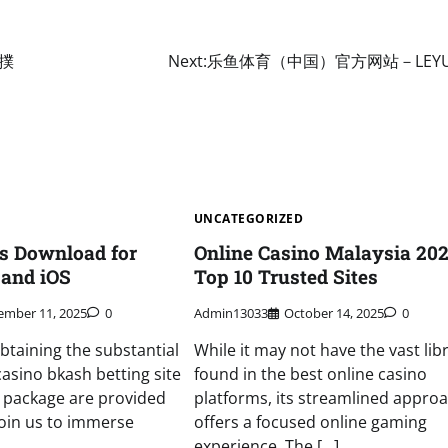
、撲
Next:
乐鱼体育（中国）官方网站－LEYU 
UNCATEGORIZED
s Download for
Online Casino Malaysia 20
 and iOS
Top 10 Trusted Sites
ember 11, 2025
0
Admin13033
October 14, 2025
0
btaining the substantial
While it may not have the vast lib
casino bkash betting site
found in the best online casino
package are provided
platforms, its streamlined appro
 Join us to immerse
offers a focused online gaming
experience. The […]