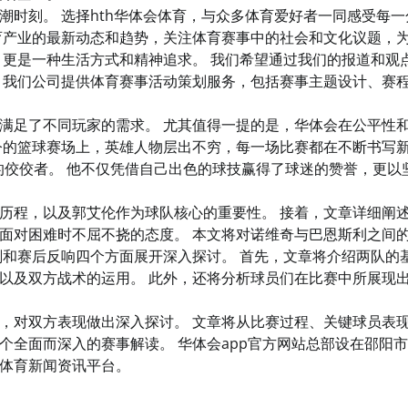
时刻。 选择hth华体会体育，与众多体育爱好者一同感受每一
育产业的最新动态和趋势，关注体育赛事中的社会和文化议题，
，更是一种生活方式和精神追求。 我们希望通过我们的报道和观
 我们公司提供体育赛事活动策划服务，包括赛事主题设计、赛
满足了不同玩家的需求。 尤其值得一提的是，华体会在公平性
今的篮球赛场上，英雄人物层出不穷，每一场比赛都在不断书写
的佼佼者。 他不仅凭借自己出色的球技赢得了球迷的赞誉，更以
历程，以及郭艾伦作为球队核心的重要性。 接着，文章详细阐
面对困难时不屈不挠的态度。 本文将对诺维奇与巴恩斯利之间
刻和赛后反响四个方面展开深入探讨。 首先，文章将介绍两队的
以及双方战术的运用。 此外，还将分析球员们在比赛中所展现
，对双方表现做出深入探讨。 文章将从比赛过程、关键球员表
个全面而深入的赛事解读。 华体会app官方网站总部设在邵阳
体育新闻资讯平台。